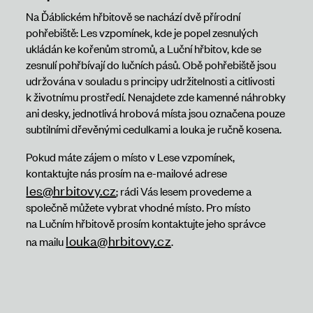
Na Ďáblickém hřbitově se nachází dvě přírodní
pohřebiště: Les vzpomínek, kde je popel zesnulých
ukládán ke kořenům stromů, a Luční hřbitov, kde se
zesnulí pohřbívají do lučních pásů. Obě pohřebiště jsou
udržována v souladu s principy udržitelnosti a citlivosti
k životnímu prostředí. Nenajdete zde kamenné náhrobky
ani desky, jednotlivá hrobová místa jsou označena pouze
subtilními dřevěnými cedulkami a louka je ručně kosena.
Pokud máte zájem o místo v Lese vzpomínek,
kontaktujte nás prosím na e-mailové adrese
les@hrbitovy.cz
; rádi Vás lesem provedeme a
společně můžete vybrat vhodné místo. Pro místo
na Lučním hřbitově prosím kontaktujte jeho správce
louka@hrbitovy.cz
na mailu
.