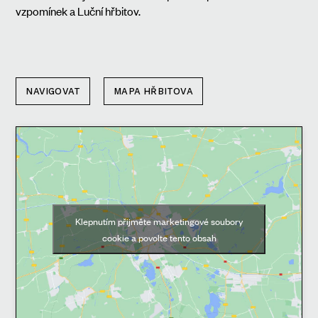
vzpomínek a Luční hřbitov.
NAVIGOVAT
MAPA HŘBITOVA
Klepnutím přijměte marketingové soubory
cookie a povolte tento obsah