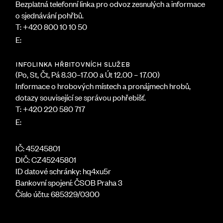
Bezplatná telefonní linka pro odvoz zesnulých a informace
o sjednávání pohřbů.
T: +420 800 10 10 50
dispecink@hrbitovy.cz
E:
INFOLINKA HŘBITOVNÍCH SLUŽEB
(Po, St, Čt, Pá 8.30–17.00 a Út 12.00 – 17.00)
Informace o hrobových místech a pronájmech hrobů,
dotazy související se správou pohřebišť.
T: +420 220 580 717
infocentrum@hrbitovy.cz
E:
IČ: 45245801
DIČ: CZ45245801
ID datové schránky: hq4xu5r
Bankovní spojení: ČSOB Praha 3
Číslo účtu: 685329/0300