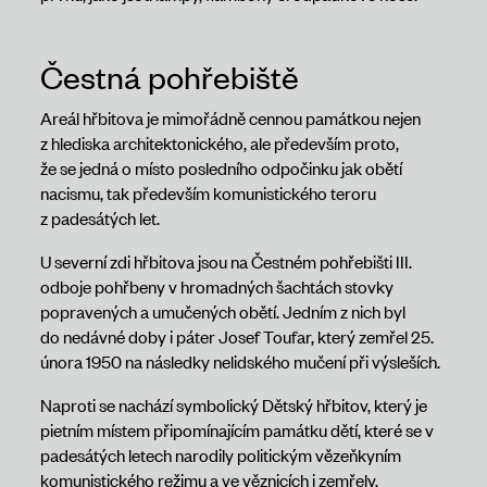
Čestná pohřebiště
Areál hřbitova je mimořádně cennou památkou nejen
z hlediska architektonického, ale především proto,
že se jedná o místo posledního odpočinku jak obětí
nacismu, tak především komunistického teroru
z padesátých let.
U severní zdi hřbitova jsou na Čestném pohřebišti III.
odboje pohřbeny v hromadných šachtách stovky
popravených a umučených obětí. Jedním z nich byl
do nedávné doby i páter Josef Toufar, který zemřel 25.
února 1950 na následky nelidského mučení při výsleších.
Naproti se nachází symbolický Dětský hřbitov, který je
pietním místem připomínajícím památku dětí, které se v
padesátých letech narodily politickým vězeňkyním
komunistického režimu a ve věznicích i zemřely.