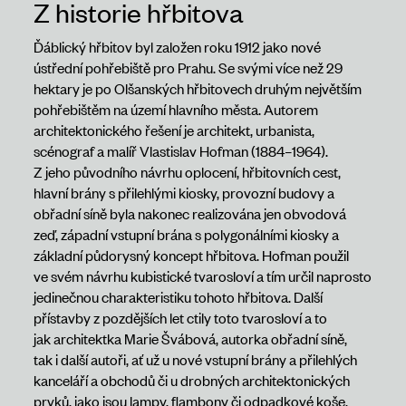
Z historie hřbitova
Ďáblický hřbitov byl založen roku 1912 jako nové
ústřední pohřebiště pro Prahu. Se svými více než 29
hektary je po Olšanských hřbitovech druhým největším
pohřebištěm na území hlavního města. Autorem
architektonického řešení je architekt, urbanista,
scénograf a malíř Vlastislav Hofman (1884–1964).
Z jeho původního návrhu oplocení, hřbitovních cest,
hlavní brány s přilehlými kiosky, provozní budovy a
obřadní síně byla nakonec realizována jen obvodová
zeď, západní vstupní brána s polygonálními kiosky a
základní půdorysný koncept hřbitova. Hofman použil
ve svém návrhu kubistické tvarosloví a tím určil naprosto
jedinečnou charakteristiku tohoto hřbitova. Další
přístavby z pozdějších let ctily toto tvarosloví a to
jak architektka Marie Švábová, autorka obřadní síně,
tak i další autoři, ať už u nové vstupní brány a přilehlých
kanceláří a obchodů či u drobných architektonických
prvků, jako jsou lampy, flambony či odpadkové koše.