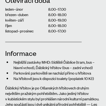
Otevírací doba
leden
–
únor
8.00
–
17.00
březen
–
duben
8.00
–
18.00
květen
–
září
8.00
–
19.00
říjen
8.00
–
18.00
listopad
–
prosinec
8.00
–
17.00
Informace
Nejbližší zastávky MHD: Sídliště Ďáblice (tram, bus –
hlavní vchod), Ďáblický hřbitov (bus – zadní vchod)
Parkování: parkoviště se nachází přímo u hřbitova
Na hřbitově jsou k dispozici toalety (poplatek 10 Kč)
Ďáblický hřbitov je po Olšanských hřbitovech druhým
největším pražským pohřebištěm. Jako jediný hřbitov
v kubistickém stylu byl prohlášen národní kulturní památkou.
Jeho součástí jsou i dvě unikátní přírodní pohřebiště — Les