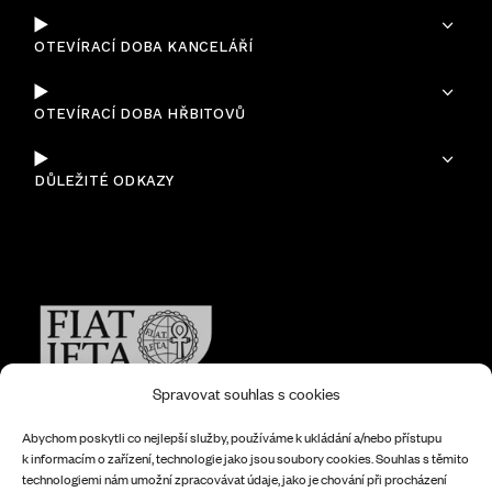
OTEVÍRACÍ DOBA KANCELÁŘÍ
OTEVÍRACÍ DOBA HŘBITOVŮ
DŮLEŽITÉ ODKAZY
Jsme členem FIAT-IFTA
(The World Organization of Funeral Operatives)
Spravovat souhlas s cookies
Abychom poskytli co nejlepší služby, používáme k ukládání a/nebo přístupu
k informacím o zařízení, technologie jako jsou soubory cookies. Souhlas s těmito
technologiemi nám umožní zpracovávat údaje, jako je chování při procházení