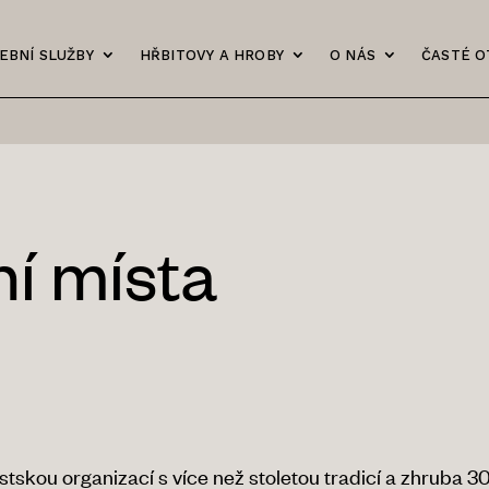
EBNÍ SLUŽBY
HŘBITOVY A HROBY
O NÁS
ČASTÉ O
í místa
ěstskou organizací s více než stoletou tradicí a zhruba 