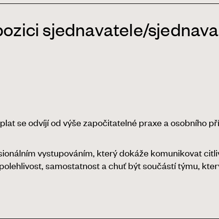
pozici sjednavatele/sjednav
 plat se odvíjí od výše započitatelné praxe a osobního př
onálním vystupováním, který dokáže komunikovat citliv
 spolehlivost, samostatnost a chuť být součástí týmu, kt