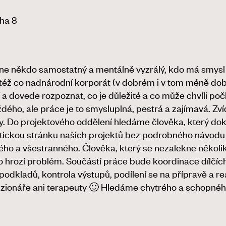
ha 8
 někdo samostatný a mentálně vyzrálý, kdo má smysl pro 
též co nadnárodní korporát (v dobrém i v tom méně dob
ní a dovede rozpoznat, co je důležité a co může chvíli po
ždého, ale práce je to smysluplná, pestrá a zajímavá. Z
ny. Do projektového oddělení hledáme člověka, který d
aktickou stránku našich projektů bez podrobného návod
ho a všestranného. Člověka, který se nezalekne několika
o hrozí problém. Součástí práce bude koordinace dílčích
a podkladů, kontrola výstupů, podílení se na přípravě a
izionáře ani terapeuty 🙂 Hledáme chytrého a schopného 