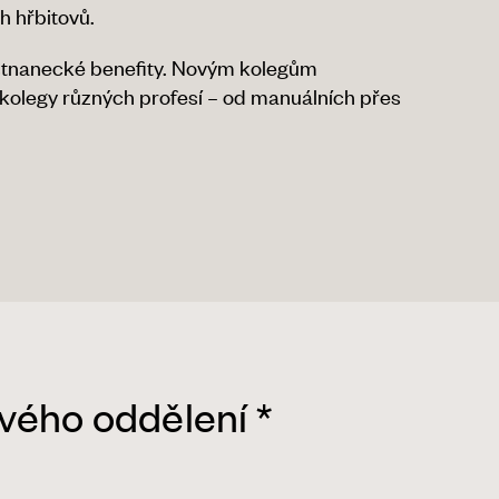
h hřbitovů.
ěstnanecké benefity. Novým kolegům
olegy různých profesí – od manuálních přes
ového oddělení *