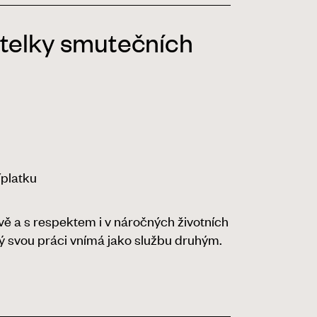
atelky smutečních
íplatku
ě a s respektem i v náročných životních
erý svou práci vnímá jako službu druhým.