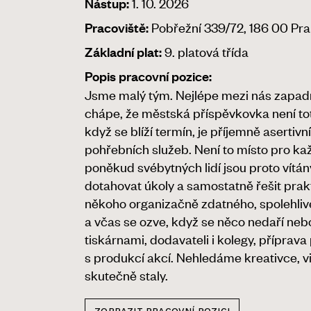
1. 10. 2026
Nástup:
Pobřežní 339/72, 186 00 Pra
Pracoviště:
9. platová třída
Základní plat:
Popis pracovní pozice:
Jsme malý tým. Nejlépe mezi nás zapadne
chápe, že městská příspěvkovka není to
když se blíží termín, je příjemně asertiv
pohřebních služeb. Není to místo pro ka
poněkud svébytných lidí jsou proto vítá
dotahovat úkoly a samostatně řešit pr
někoho organizačně zdatného, spolehlivé
a včas se ozve, když se něco nedaří neb
tiskárnami, dodavateli i kolegy, příprav
s produkcí akcí. Nehledáme kreativce, v
skutečně staly.