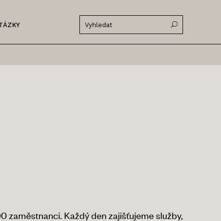
TÁZKY
300 zaměstnanci. Každý den zajišťujeme služby,