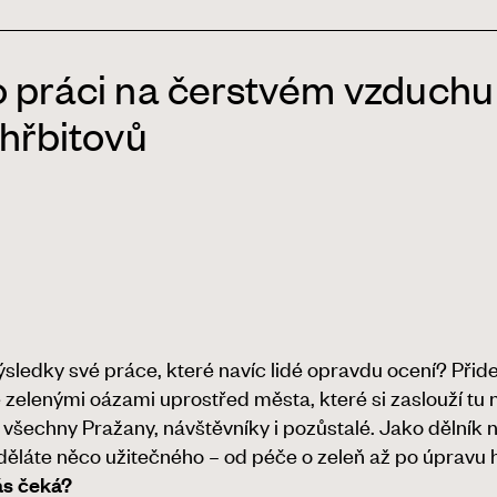
 práci na čerstvém vzduchu
 hřbitovů
ýsledky své práce, které navíc lidé opravdu ocení? Přid
zelenými oázami uprostřed města, které si zaslouží tu ne
o všechny Pražany, návštěvníky i pozůstalé. Jako dělník
děláte něco užitečného – od péče o zeleň až po úpravu
ás čeká?