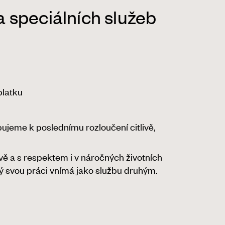
 speciálních služeb
platku
pujeme k poslednímu rozloučení citlivě,
ě a s respektem i v náročných životních
erý svou práci vnímá jako službu druhým.