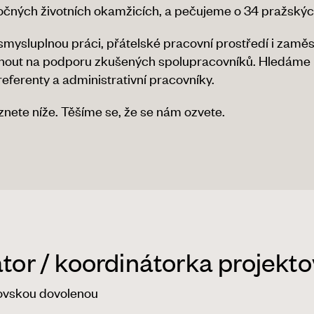
áročných životních okamžicích, a pečujeme o 34 pražskýc
smysluplnou práci, přátelské pracovní prostředí i zam
out na podporu zkušených spolupracovníků. Hledáme k
ferenty a administrativní pracovníky.
nete níže. Těšíme se, že se nám ozvete.
tor / koordinátorka projekt
ovskou dovolenou