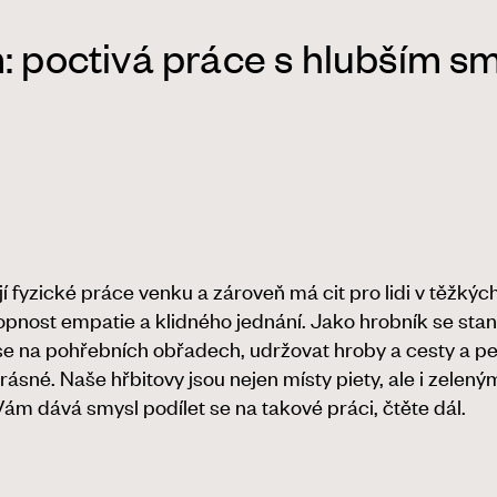
: poctivá práce s hlubším s
fyzické práce venku a zároveň má cit pro lidi v těžkých
chopnost empatie a klidného jednání. Jako hrobník se st
 se na pohřebních obřadech, udržovat hroby a cesty a pe
ásné. Naše hřbitovy jsou nejen místy piety, ale i zelen
 Vám dává smysl podílet se na takové práci, čtěte dál.