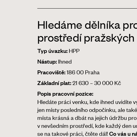
Hledáme dělníka pro
prostředí pražských
HPP
Typ úvazku:
Ihned
Nástup:
186 00 Praha
Pracoviště:
21 630 – 30 000 Kč
Základní plat:
Popis pracovní pozice:
Hledáte práci venku, kde ihned uvidíte v
jen místy posledního odpočinku, ale také 
místa krásná a dbát na jejich údržbu pr
v nevšedním prostředí, kde každý den u
se na takové práci, čtěte dál!
Co vás u n