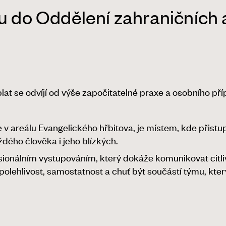
u do Oddělení zahraničních a
plat se odvíjí od výše započitatelné praxe a osobního pří
se v areálu Evangelického hřbitova, je místem, kde přistu
dého člověka i jeho blízkých.
onálním vystupováním, který dokáže komunikovat citliv
 spolehlivost, samostatnost a chuť být součástí týmu, kt