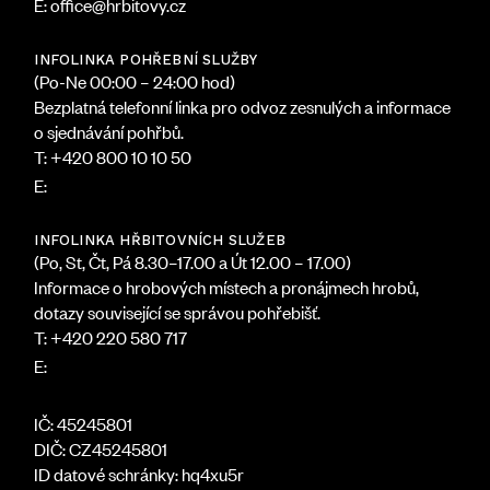
E: office@hrbitovy.cz
INFOLINKA POHŘEBNÍ SLUŽBY
(Po-Ne 00:00 – 24:00 hod)
Bezplatná telefonní linka pro odvoz zesnulých a informace
o sjednávání pohřbů.
T: +420 800 10 10 50
dispecink@hrbitovy.cz
E:
INFOLINKA HŘBITOVNÍCH SLUŽEB
(Po, St, Čt, Pá 8.30–17.00 a Út 12.00 – 17.00)
Informace o hrobových místech a pronájmech hrobů,
dotazy související se správou pohřebišť.
T: +420 220 580 717
infocentrum@hrbitovy.cz
E:
IČ: 45245801
DIČ: CZ45245801
ID datové schránky: hq4xu5r