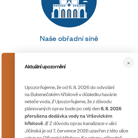
Naše obřadní síně
×
Aktuální upozornění
Upozorňujeme, že od 6. 8. 2026 do odvolání
na Bubenečském hřbitově v důsledku havárie
neteče voda. // Upozorňujeme, že z důvodu
plánovaných oprav bude po celý den
6. 8. 2026
přerušena dodávka vody na Vršovickém
Obřady na míru
. /// Z důvodu oprav kanalizace v ulici
hřbitově
Jičínská je od 7. července 2026 uzavřen z této ulice
vstup na Olšanské hřbitovy. Ke vstupu, případně