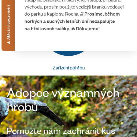
východu, prosím použijte vedlejší branku vedoucí
Aktuální upozornění
do parku u kaple sv. Rocha. ///
Prosíme, během
horkých a suchých letních dní nezapalujte
🔥
na hřbitovech svíčky.
Děkujeme!
▸
Zařízení pohřbu
Adopce významných
hrobů
Pomozte nám zachránit kus