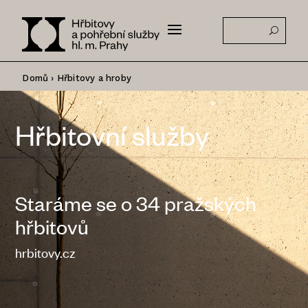
Domů
›
Hřbitovy a hroby
Hřbitovní služby
Staráme se o 34 pražských
hřbitovů
hrbitovy.cz