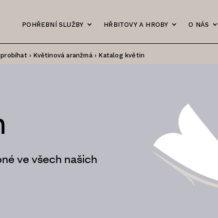
POHŘEBNÍ SLUŽBY
HŘBITOVY A HROBY
O NÁS
 probíhat
›
Květinová aranžmá
›
Katalog květin
n
pné ve všech našich