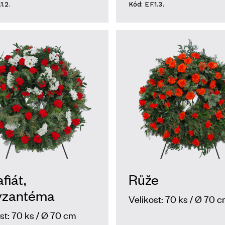
1.2.
Kód: EF.1.3.
fiát,
Růže
yzantéma
Velikost: 70 ks / Ø 70 
st: 70 ks / Ø 70 cm