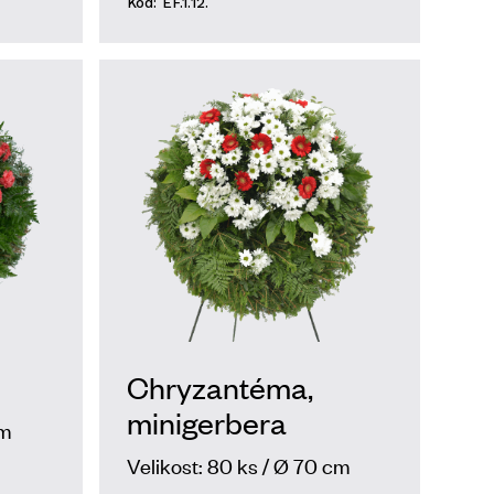
Kód: EF.1.12.
Chryzantéma,
minigerbera
cm
Velikost: 80 ks / Ø 70 cm