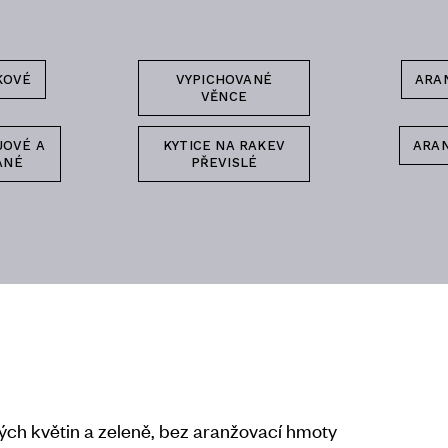
KOVÉ
VYPICHOVANÉ
ARA
VĚNCE
JOVÉ A
KYTICE NA RAKEV
ARA
ANÉ
PŘEVISLÉ
ých květin a zeleně, bez aranžovací hmoty