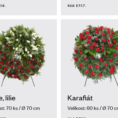
1.6.
Kód: EF.1.7.
 lilie
Karafiát
st: 70 ks / Ø 70 cm
Velikost: 60 ks / Ø 70 