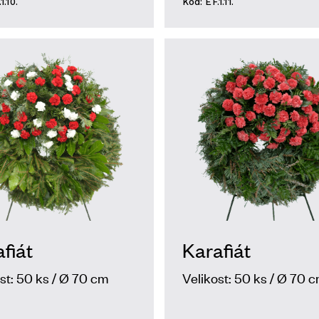
1.10.
Kód: EF.1.11.
fiát
Karafiát
st: 50 ks / Ø 70 cm
Velikost: 50 ks / Ø 70 