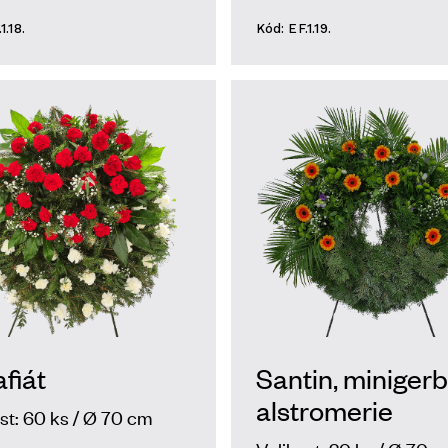
1.18.
Kód: EF.1.19.
fiát
Santin, minigerb
alstromerie
st: 60 ks / Ø 70 cm