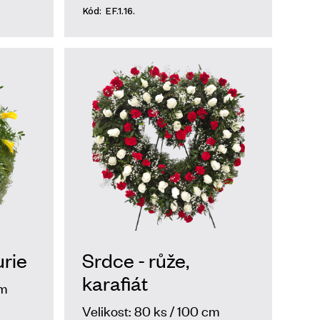
Kód: EF.1.16.
urie
Srdce - růže,
karafiát
cm
Velikost: 80 ks / 100 cm