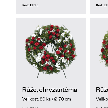
Kód: EF.1.5.
Kód: EF.
Růže, chryzantéma
Růže,
Velikost: 80 ks / Ø 70 cm
Veliko