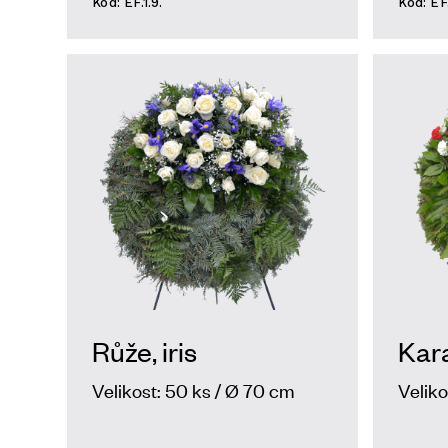
Kód: EF.1.9.
Kód: EF.
Růže, iris
Kara
Velikost: 50 ks / Ø 70 cm
Veliko