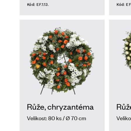
Kód: EF.1.13.
Kód: EF.
Růže, chryzantéma
Růž
Velikost: 80 ks / Ø 70 cm
Veliko