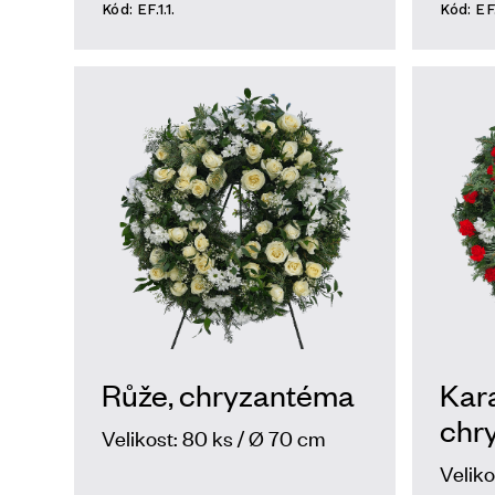
Kód: EF.1.1.
Kód: EF.
Růže, chryzantéma
Kara
chr
Velikost: 80 ks / Ø 70 cm
Veliko