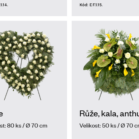
1.14.
Kód: EF.1.15.
e
Růže, kala, anth
st: 80 ks / Ø 70 cm
Velikost: 50 ks / Ø 70 