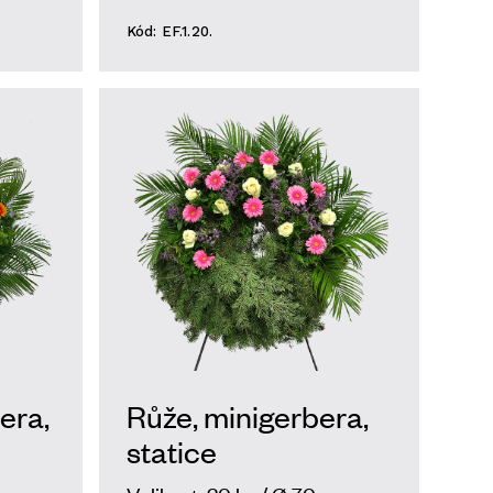
Kód: EF.1.20.
era,
Růže, minigerbera,
statice