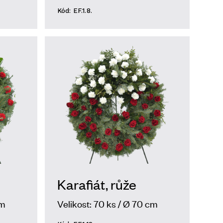
Kód: EF.1.8.
Karafiát, růže
cm
Velikost: 70 ks / Ø 70 cm