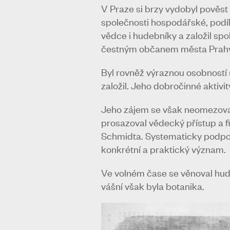
V Praze si brzy vydobyl pověst
společnosti hospodářské, podíl
vědce i hudebníky a založil sp
čestným občanem města Prahy. J
Byl rovněž výraznou osobností 
založil. Jeho dobročinné aktivi
Jeho zájem se však neomezoval 
prosazoval vědecký přístup a 
Schmidta. Systematicky podporo
konkrétní a praktický význam.
Ve volném čase se věnoval hudb
vášní však byla botanika.