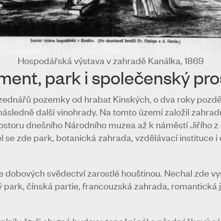
Hospodářská výstava v zahradě Kanálka, 1869
ment, park i společenský pro
 zednářů pozemky od hrabat Kinských, o dva roky později
 následně další vinohrady. Na tomto území založil zahrad
prostoru dnešního Národního muzea až k náměstí Jiřího
l se zde park, botanická zahrada, vzdělávací instituce 
dle dobových svědectví zarostlé houštinou. Nechal zde vy
ý park, čínská partie, francouzská zahrada, romantická 
lnily čtyři obytné budovy, taneční sál a přednáškový sá