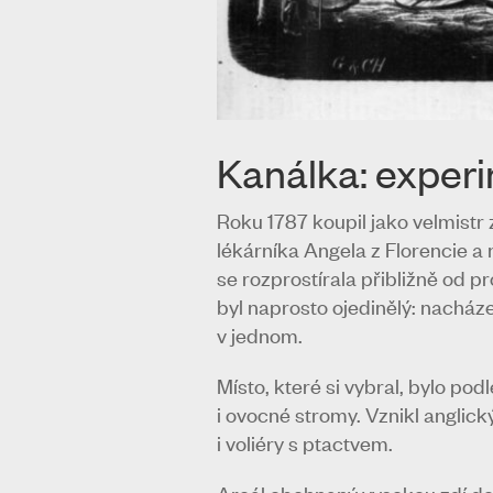
Kanálka: experi
Roku 1787 koupil jako velmistr
lékárníka Angela z Florencie a
se rozprostírala přibližně od 
byl naprosto ojedinělý: nacháze
v jednom.
Místo, které si vybral, bylo po
i ovocné stromy. Vznikl anglick
i voliéry s ptactvem.
Areál obehnaný vysokou zdí dop