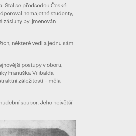
ra. Stal se předsedou České
odporoval nemajetné studenty,
vé zásluhy byl jmenován
žích, některé vedl a jednu sám
ejnovější postupy v oboru,
ky Františka Vilibalda
raktní záležitostí – měla
hudební soubor. Jeho největší