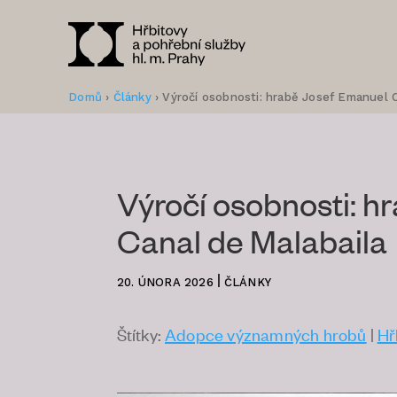
Domů
›
Články
›
Výročí osobnosti: hrabě Josef Emanuel C
Výročí osobnosti: h
Canal de Malabaila
|
20. ÚNORA 2026
ČLÁNKY
Štítky:
Adopce významných hrobů
|
Hř