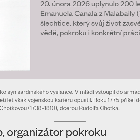
20. února 2026 uplynulo 200 l
Emanuela Canala z Malabaily 
šlechtice, který svůj život zas
vědě, pokroku i konkrétní práci
jako syn sardinského vyslance. V mládí vstoupil do armá
i let však vojenskou kariéru opustil. Roku 1775 přišel d
 Chotkovou (1738–1810), dcerou Rudolfa Chotka.
p, organizátor pokroku