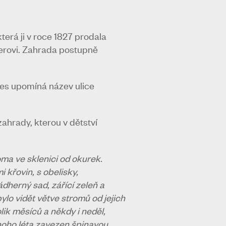
terá ji v roce 1827 prodala
uerovi. Zahrada postupně
nes upomíná název ulice
zahrady, kterou v dětství
oma ve sklenici od okurek.
 křovin, s obelisky,
ádherný sad, zářící zeleň a
ylo vidět větve stromů od jejich
lik měsíců a někdy i neděl,
dnoho léta zavezen špinavou