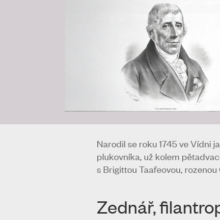
Narodil se roku 1745 ve Vídni 
plukovníka, už kolem pětadvacet
s Brigittou Taafeovou, rozenou
Zednář, filantro