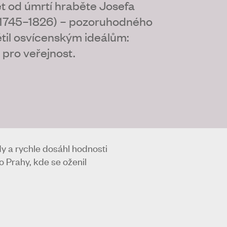
et od úmrtí hraběte Josefa
(1745–1826) – pozoruhodného
větil osvícenským ideálům:
 pro veřejnost.
dy a rychle dosáhl hodnosti
o Prahy, kde se oženil