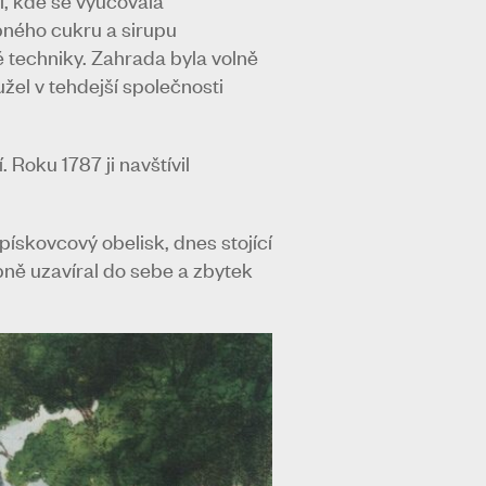
pného cukru a sirupu
 techniky. Zahrada byla volně
žel v tehdejší společnosti
Roku 1787 ji navštívil
pískovcový obelisk, dnes stojící
pně uzavíral do sebe a zbytek