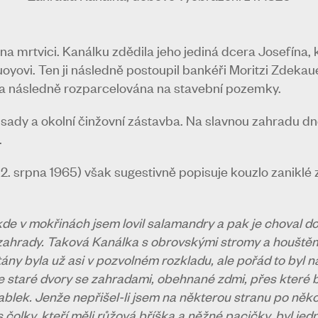
 mrtvici. Kanálku zdědila jeho jediná dcera Josefína, k
oyovi. Ten ji následně postoupil bankéři Moritzi Zdeka
a a následně rozparcelována na stavební pozemky.
y sady a okolní činžovní zástavba. Na slavnou zahradu d
.
2. srpna 1965) však sugestivně popisuje kouzlo zaniklé 
kde v mokřinách jsem lovil salamandry a pak je choval d
 zahrady. Taková Kanálka s obrovskými stromy a houštěmi
ány byla už asi v pozvolném rozkladu, ale pořád to byl n
de staré dvory se zahradami, obehnané zdmi, přes které b
ablek. Jenže nepřišel-li jsem na některou stranu po něko
s čolky, kteří měli růžová bříška a něžné pacičky, byl je