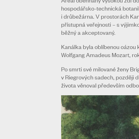
hospodářsko-technická botanik
i drůbežárna. V prostorách Ka
přístupná veřejnosti – s výjimk
běžný a akceptovaný.
Kanálka byla oblíbenou oázou kl
Wolfgang Amadeus Mozart, roku 
Po smrti své milované ženy Brig
v Riegrových sadech, později d
života věnoval především odbo