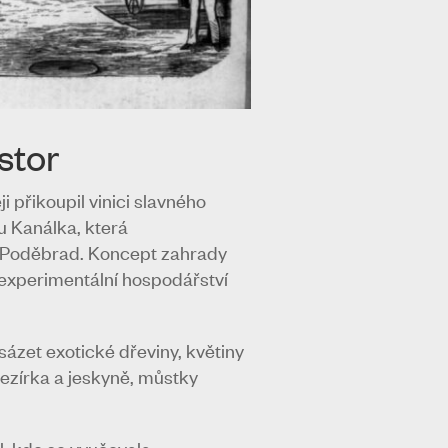
stor
 přikoupil vinici slavného
u Kanálka, která
 z Poděbrad. Koncept zahrady
i experimentální hospodářství
sázet exotické dřeviny, květiny
jezírka a jeskyně, můstky
l, kde se vyučovala