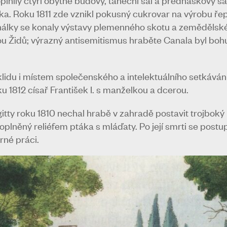
a. Roku 1811 zde vznikl pokusný cukrovar na výrobu ře
nálky se konaly výstavy plemenného skotu a zemědělské
ou Židů; výrazný antisemitismus hraběte Canala byl bohu
idu i místem společenského a intelektuálního setkávání. 
1812 císař František I. s manželkou a dcerou.
itty roku 1810 nechal hrabě v zahradě postavit trojboký 
oplněný reliéfem ptáka s mláďaty. Po její smrti se postu
rné práci.