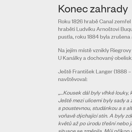
Konec zahrady
Roku 1826 hrabě Canal zemřel na
hraběti Ludvíku Arnoštovi Buqu
pustla, roku 1884 byla zrušen
Na jejím místě vznikly Riegrov
U Kanálky a dochovaný obelisk
Ještě František Langer (1888 – 
navštěvoval:
„…Kousek dál byly vlhké louky, 
Ještě mezi ulicemi byly sady a
s poustevnou, studánkou a s alt
voňavě dýchající stín. A byly z
květů až po úrodu třešní nebo j
situace se změnila. Můj příkop 