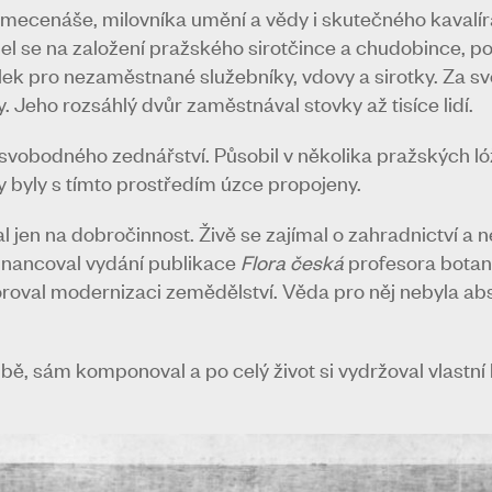
 mecenáše, milovníka umění a vědy i skutečného kavalí
el se na založení pražského sirotčince a chudobince, p
olek pro nezaměstnané služebníky, vdovy a sirotky. Za s
eho rozsáhlý dvůr zaměstnával stovky až tisíce lidí.
svobodného zednářství. Působil v několika pražských ló
ty byly s tímto prostředím úzce propojeny.
jen na dobročinnost. Živě se zajímal o zahradnictví a n
financoval vydání publikace
Flora česká
profesora botani
val modernizaci zemědělství. Věda pro něj nebyla abst
ě, sám komponoval a po celý život si vydržoval vlastní 