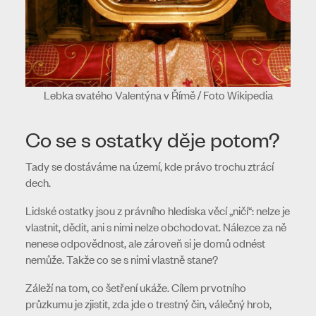
Lebka svatého Valentýna v Římě / Foto Wikipedia
Co se s ostatky děje potom?
Tady se dostáváme na území, kde právo trochu ztrácí
dech.
Lidské ostatky jsou z právního hlediska věcí „ničí“: nelze je
vlastnit, dědit, ani s nimi nelze obchodovat. Nálezce za ně
nenese odpovědnost, ale zároveň si je domů odnést
nemůže. Takže co se s nimi vlastně stane?
Záleží na tom, co šetření ukáže. Cílem prvotního
průzkumu je zjistit, zda jde o trestný čin, válečný hrob,