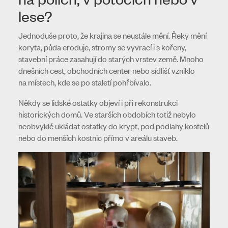
lese?
Jednoduše proto, že krajina se neustále mění. Řeky mění
koryta, půda eroduje, stromy se vyvrací i s kořeny,
stavební práce zasahují do starých vrstev země. Mnoho
dnešních cest, obchodních center nebo sídlišť vzniklo
na místech, kde se po staletí pohřbívalo.
Někdy se lidské ostatky objeví i při rekonstrukci
historických domů. Ve starších obdobích totiž nebylo
neobvyklé ukládat ostatky do krypt, pod podlahy kostelů
nebo do menších kostnic přímo v areálu staveb.