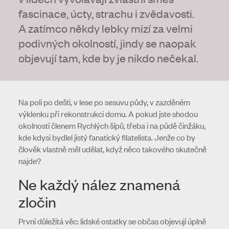
fascinace, úcty, strachu i zvědavosti.
A zatímco někdy lebky mizí za velmi
podivných okolností, jindy se naopak
objevují tam, kde by je nikdo nečekal.
Na poli po dešti, v lese po sesuvu půdy, v zazděném
výklenku při rekonstrukci domu. A pokud jste shodou
okolností členem Rychlých šípů, třeba i na půdě činžáku,
kde kdysi bydlel jistý fanatický filatelista. Jenže co by
člověk vlastně měl udělat, když něco takového skutečně
najde?
Ne každý nález znamená
zločin
První důležitá věc: lidské ostatky se občas objevují úplně