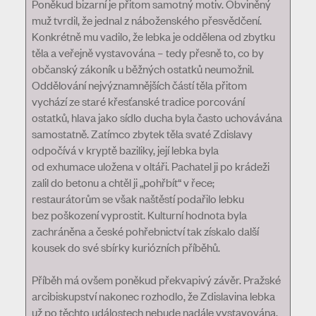
Poněkud bizarní je přitom samotný motiv. Obviněný
muž tvrdil, že jednal z náboženského přesvědčení.
Konkrétně mu vadilo, že lebka je oddělena od zbytku
těla a veřejně vystavována – tedy přesně to, co by
občanský zákoník u běžných ostatků neumožnil.
Oddělování nejvýznamnějších částí těla přitom
vychází ze staré křesťanské tradice porcování
ostatků, hlava jako sídlo ducha byla často uchovávána
samostatně. Zatímco zbytek těla svaté Zdislavy
odpočívá v kryptě baziliky, její lebka byla
od exhumace uložena v oltáři. Pachatel ji po krádeži
zalil do betonu a chtěl ji „pohřbít“ v řece;
restaurátorům se však naštěstí podařilo lebku
bez poškození vyprostit. Kulturní hodnota byla
zachráněna a české pohřebnictví tak získalo další
kousek do své sbírky kuriózních příběhů.
Příběh má ovšem poněkud překvapivý závěr. Pražské
arcibiskupství nakonec rozhodlo, že Zdislavina lebka
už po těchto událostech nebude nadále vystavována,