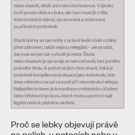
nelze vlastnit, dědit ani s nimi obchodovat. Výjimku
tvoří pouze věda a výuka, ale i tam musí jít o těla
dobrovolných dárců, zpracovaná a evidovaná
za přísných podmínek.
Starší sbírky se tak ocitly v právní šedé zóně: vznikly
před zákonem, takže nejsou nelegální – ale prodat,
darovat ani jen tak vyhodit je nelze. Škola
nebo muzeum je spravuje ze setrvačnosti, bez jasného
právního titulu. A pokud se jich chce zbavit, čeká je
podobně komplikovaná situace jako kohokoliv, kdo
dnes náhodou narazí na kosti při rekonstrukci sklepa.
Nejlepším krokem je konzultace s městským úřadem
nebo hřbitovní správou, které mohou pomoci najít
legální cestu k pietnímu uložení.
Proč se lebky objevují právě
na polích, v potocích nebo v