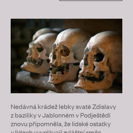
Nedávná krádež lebky svaté Zdislavy
z baziliky v Jablonném v Podještědí
znovu připomněla, že lidské ostatky
v lidech vyvolávají zvláštní směs