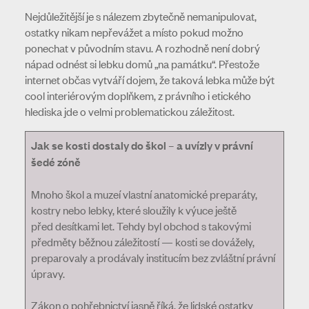
Nejdůležitější je s nálezem zbytečně nemanipulovat,
ostatky nikam nepřevážet a místo pokud možno
ponechat v původním stavu. A rozhodně není dobrý
nápad odnést si lebku domů „na památku“. Přestože
internet občas vytváří dojem, že taková lebka může být
cool interiérovým doplňkem, z právního i etického
hlediska jde o velmi problematickou záležitost.
Jak se kosti dostaly do škol – a uvízly v právní
šedé zóně
Mnoho škol a muzeí vlastní anatomické preparáty,
kostry nebo lebky, které sloužily k výuce ještě
před desítkami let. Tehdy byl obchod s takovými
předměty běžnou záležitostí — kosti se dovážely,
preparovaly a prodávaly institucím bez zvláštní právní
úpravy.
Zákon o pohřebnictví jasně říká, že lidské ostatky