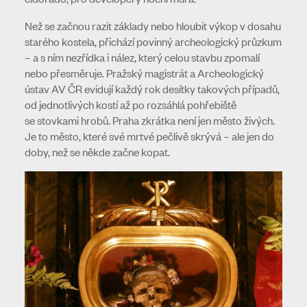
Než se začnou razit základy nebo hloubit výkop v dosahu
starého kostela, přichází povinný archeologický průzkum
– a s ním nezřídka i nález, který celou stavbu zpomalí
nebo přesměruje. Pražský magistrát a Archeologický
ústav AV ČR evidují každý rok desítky takových případů,
od jednotlivých kostí až po rozsáhlá pohřebiště
se stovkami hrobů. Praha zkrátka není jen město živých.
Je to město, které své mrtvé pečlivě skrývá – ale jen do
doby, než se někde začne kopat.