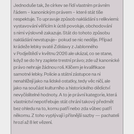
Jednoduše tak, že církev se řídí vlastním právním
řádem – kanonickým právem – které stát tiše
respektuje. To upravuje způsob nakládání s relikviemi:
vystavování věřícím k úctě povoluje, obchodování
s nimi výslovně zakazuje. Stát do tohoto způsobu
nakládání nevstupuje– pokud se nic neděje. Případ
krádeže lebky svaté Zdislavy z Jablonného
v Podještědí v květnu 2026 ale ukázal, co se stane,
když se do hry zaplete trestní právo; zde už kanonické
právo nehraje žádnou roli. Klíčem je kvalifikace
samotné lebky. Policie a státní zástupce na ni
nenahlížejí jako na lidské ostatky, tedy věc ničí, ale
jako na součást kulturního a historického dědictví
nevyčíslitelné hodnoty. A to je právní kategorie, která
vlastnictví nepotřebuje: stát chrání takový předmět
bez ohledu na to, komu patří nebo zda vůbec patří
někomu. Z toho vyplývají i přísnější sazby — pachateli
hrozí až 8 let vězení.