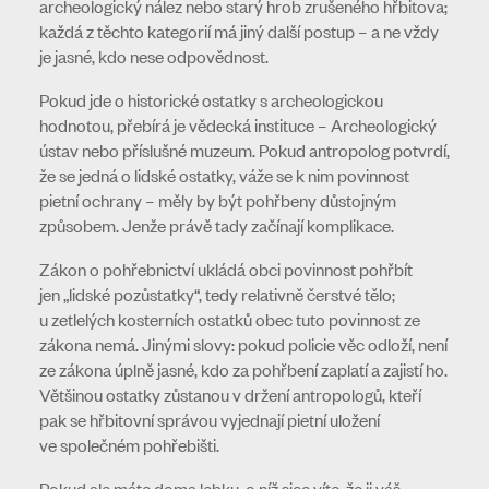
archeologický nález nebo starý hrob zrušeného hřbitova;
každá z těchto kategorií má jiný další postup – a ne vždy
je jasné, kdo nese odpovědnost.
Pokud jde o historické ostatky s archeologickou
hodnotou, přebírá je vědecká instituce – Archeologický
ústav nebo příslušné muzeum. Pokud antropolog potvrdí,
že se jedná o lidské ostatky, váže se k nim povinnost
pietní ochrany – měly by být pohřbeny důstojným
způsobem. Jenže právě tady začínají komplikace.
Zákon o pohřebnictví ukládá obci povinnost pohřbít
jen „lidské pozůstatky“, tedy relativně čerstvé tělo;
u zetlelých kosterních ostatků obec tuto povinnost ze
zákona nemá. Jinými slovy: pokud policie věc odloží, není
ze zákona úplně jasné, kdo za pohřbení zaplatí a zajistí ho.
Většinou ostatky zůstanou v držení antropologů, kteří
pak se hřbitovní správou vyjednají pietní uložení
ve společném pohřebišti.
Pokud ale máte doma lebku, o níž sice víte, že ji váš