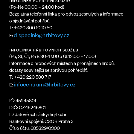
INFOLINKA POHŘEBNÍ SLUŽBY
(Po-Ne 00:00 – 24:00 hod)
Bezplatná telefonní linka pro odvoz zesnulých a informace
o sjednávání pohřbů.
T: +420 800 10 10 50
dispecink@hrbitovy.cz
E:
INFOLINKA HŘBITOVNÍCH SLUŽEB
(Po, St, Čt, Pá 8.30–17.00 a Út 12.00 – 17.00)
Informace o hrobových místech a pronájmech hrobů,
dotazy související se správou pohřebišť.
T: +420 220 580 717
infocentrum@hrbitovy.cz
E:
IČ: 45245801
DIČ: CZ45245801
ID datové schránky: hq4xu5r
Bankovní spojení: ČSOB Praha 3
Číslo účtu: 685329/0300