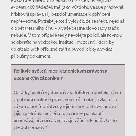
excentrický dědeček měl jako výzdobu ve své pracovně,
hřbitovní správa si ji bez dokumentace k pohřbení
nepřevezme. Potřebuje totiž vyloučit, že se třeba nejedná
o oběť trestného činu – a vaše čestné slovo tady stačit
nebude. V tom případě tedy nevolejte policii, ale rovnou
se obraťte na vědeckou instituci (muzeum), které by
dokázalo určit přibližné stáří a původ lebky a vydat
příslušný dokument.
Relikvie světců: mezi kanonickým právem a
občanským zákoníkem
Ostatky světců vystavené v katolických kostelích jsou
z pohledu českého práva věc ničí – nelze je vlastnit a
zákon o pohřebnictví by v jiném kontextu vyžadoval
jejich pietní uložení. Přesto je církev po staletí
uchovává, přenáší a vystavuje věřícím k úctě. Jak to
jde dohromady?