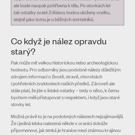
ale bude naopak pohřbena k tělu. Po stovkách let
tak ostatky svaté Zdislavy budou uloženy vcelku,
stejně jako tomu je u běžných smrtelníků.
Co když je nález opravdu
starý?
Pak může mít velkou historickou nebo archeologickou
hodnotu. Pro odborníky jsou podobné nálezy důležitým
zdrojem informací o životě, stravě, chorobách
i pohřebních zvyklostech našich předků. Zároveň ale
stále platí, že jde o lidské ostatky – tedy o něco, k čemu
bychom měli přistupovat s respektem, i když jsou staré
stovky let.
Možná právě to je na podobných nálezech nejzajímavější.
Že i jediná lebka nalezená někde v oranici dokáže
připomenout, jak tenká je hranice mezi známou krajinou