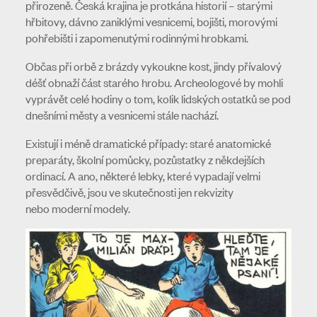
přirozeně. Česká krajina je protkána historií – starými
hřbitovy, dávno zaniklými vesnicemi, bojišti, morovými
pohřebišti i zapomenutými rodinnými hrobkami.
Občas při orbě z brázdy vykoukne kost, jindy přívalový
déšť obnaží část starého hrobu. Archeologové by mohli
vyprávět celé hodiny o tom, kolik lidských ostatků se pod
dnešními městy a vesnicemi stále nachází.
Existují i méně dramatické případy: staré anatomické
preparáty, školní pomůcky, pozůstatky z někdejších
ordinací. A ano, některé lebky, které vypadají velmi
přesvědčivě, jsou ve skutečnosti jen rekvizity
nebo moderní modely.