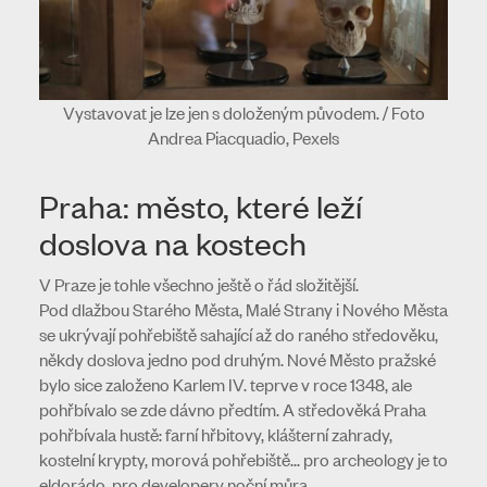
Vystavovat je lze jen s doloženým původem. / Foto
Andrea Piacquadio, Pexels
Praha: město, které leží
doslova na kostech
V Praze je tohle všechno ještě o řád složitější.
Pod dlažbou Starého Města, Malé Strany i Nového Města
se ukrývají pohřebiště sahající až do raného středověku,
někdy doslova jedno pod druhým. Nové Město pražské
bylo sice založeno Karlem IV. teprve v roce 1348, ale
pohřbívalo se zde dávno předtím. A středověká Praha
pohřbívala hustě: farní hřbitovy, klášterní zahrady,
kostelní krypty, morová pohřebiště… pro archeology je to
eldorádo, pro developery noční můra.